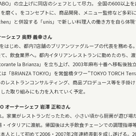
GALABO」の立上げに同店のシェフとして尽力。 全国の600以
を磨く〟をコンセプトに、商品開発、メニュー監修など多彩に
Kitchen」と併設する「unis」で新しい料理人の働き方を自ら体
ーシェフ 奥野 義幸さん
nza」をはじめ、都内7店舗のブリアンツァグループの代表を務め
て、飲食業界へ。都内イタリアンレストランに勤めたのち、渡
torante la Brianza」を立ち上げ、2003年麻布十番へ移
「BRIANZA TOKYO」を常盤橋タワー”TOKYO TORCH Te
外のレストランコンサルティング、商品プロデュース等を手掛け
とした取り組みにも力を入れていく予定。
PO
オーナーシェフ 岩澤 正和さん
まれ。家業がレストランだったため、小さい頃から厨房が遊び場
本場・イタリアに渡航。帰国後は大手飲食チェーンでの調理指導
として初めて2006・2007年2年連続表彰を成し遂げる。2012