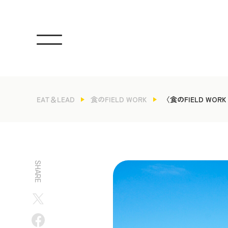
EAT＆LEAD
食のFIELD WORK
〈食のFIELD WO
SHARE