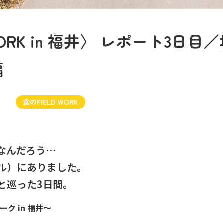
WORK in 福井〉 レポート3日
編
食のFIELD WORK
なんだろう…
ル）にありました。
と巡った3日間。
ーク in 福井〜