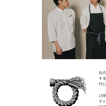
丸の
す
代
15
テ