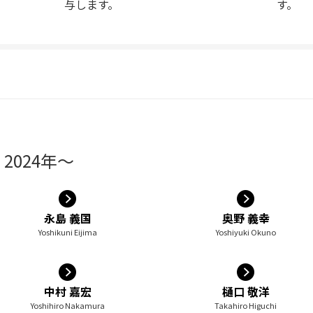
与します。
す。
2024年～
永島 義国
奥野 義幸
Yoshikuni Eijima
Yoshiyuki Okuno
中村 嘉宏
樋口 敬洋
Yoshihiro Nakamura
Takahiro Higuchi