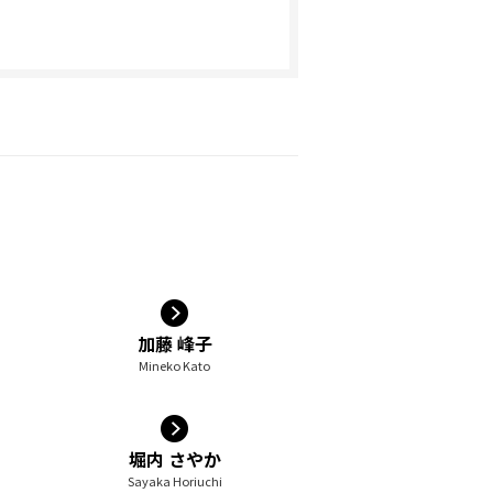
加藤 峰子
Mineko Kato
堀内 さやか
Sayaka Horiuchi