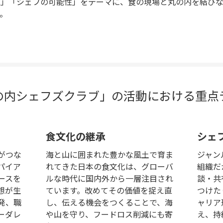
承」「シェフの可能性」をテーマに、食の現場と丸の内を結び
。
の内シェフズクラブ」の活動における重点
食文化の継承
シェ
がつな
海と山に囲まれた豊かな風土で育ま
ジャン
パイア
れてきた日本の食文化は、グローバ
組織だ
ースを
ルな時代に国内外から一層注目され
談・共
想が生
ています。改めてその価値を捉え直
つけた
発、職
し、伝える機会をつくることで、海
ャリア
ーダレ
や山を守り、フードロス削減にも寄
え、持