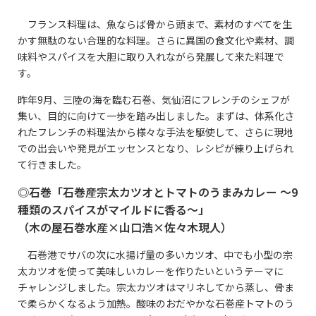
フランス料理は、魚ならば骨から頭まで、素材のすべてを生
かす無駄のない合理的な料理。さらに異国の食文化や素材、調
味料やスパイスを大胆に取り入れながら発展して来た料理で
す。
昨年
9
月、三陸の海を臨む石巻、気仙沼にフレンチのシェフが
集い、目的に向けて一歩を踏み出しました。まずは、体系化さ
れたフレンチの料理法から様々な手法を駆使して、さらに現地
での出会いや発見がエッセンスとなり、レシピが練り上げられ
て行きました。
◎石巻「石巻産宗太カツオとトマトのうまみカレー
～
9
種類のスパイスがマイルドに香る～」
（木の屋石巻水産
×
山口浩
×
佐々木現人）
石巻港でサバの次に水揚げ量の多いカツオ、中でも小型の宗
太カツオを使って美味しいカレーを作りたいというテーマに
チャレンジしました。宗太カツオはマリネしてから蒸し、骨ま
で柔らかくなるよう加熱。酸味のおだやかな石巻産トマトのう