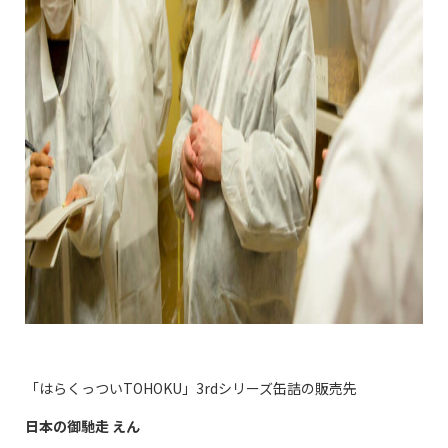
「はらくっつい
TOHOKU
」
3rd
シリーズ缶詰の販売先
日本の御馳走
えん