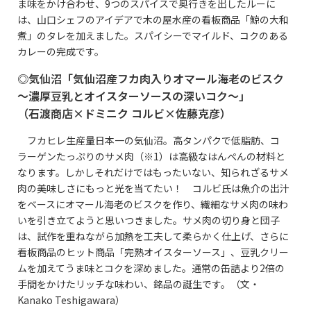
ま味をかけ合わせ、
9
つのスパイスで奥行きを出したルーに
は、山口シェフのアイデアで木の屋水産の看板商品「鯨の大和
煮」のタレを加えました。スパイシーでマイルド、コクのある
カレーの完成です。
◎気仙沼「気仙沼産フカ肉入りオマール海老のビスク
～濃厚豆乳とオイスターソースの深いコク～」
（石渡商店
×
ドミニク
コルビ
×
佐藤克彦）
フカヒレ生産量日本一の気仙沼。高タンパクで低脂肪、コ
ラーゲンたっぷりのサメ肉（
※
1
）は高級なはんぺんの材料と
なります。しかしそれだけではもったいない、知られざるサメ
肉の美味しさにもっと光を当てたい！ コルビ氏は魚介の出汁
をベースにオマール海老のビスクを作り、繊細なサメ肉の味わ
いを引き立てようと思いつきました。サメ肉の切り身と団子
は、試作を重ねながら加熱を工夫して柔らかく仕上げ、さらに
看板商品のヒット商品「完熟オイスターソース」、豆乳クリー
ムを加えてうま味とコクを深めました。通常の缶詰より
2
倍の
手間をかけたリッチな味わい、銘品の誕生です。（文・
Kanako Teshigawara
）