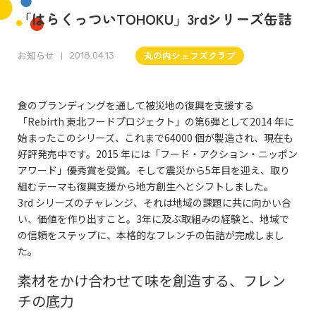
「はらくっついTOHOKU」3rdシリーズ缶詰
お知らせ
丸の内シェフズクラブ
2018.04.13
食のブランディングを通して被災地の復興を支援する
「
Rebirth
東北フードプロジェクト」の第
6
弾として
2014
年に
始まったこのシリーズ、これまで
64000
個が製造され、現在も
好評発売中です。
2015
年には「フード・アクション・ニッポン
アワード」優秀賞を受賞。そして震災から
5
年目を迎え、取り
組むテーマも復興支援から地方創生へとシフトしました。
3rd
シリーズのチャレンジ、それは地域の課題に共に向かい合
い、価値を作り出すこと。
3
年に及ぶ取組みの経験と、地域で
の信頼をステップに、本格的なフレンチの缶詰が完成しまし
た。
素材をかけ合わせて味を創造する、フレン
チの底力