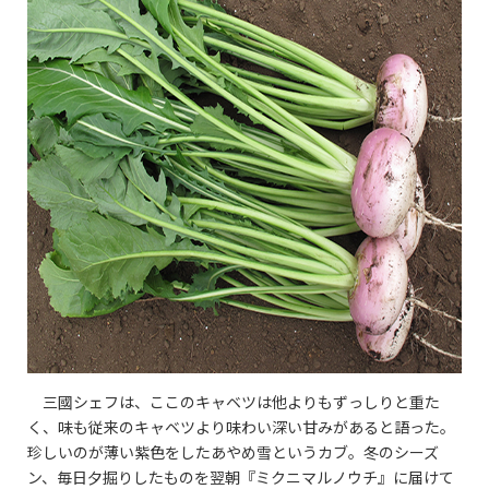
三國シェフは、ここのキャベツは他よりもずっしりと重た
く、味も従来のキャベツより味わい深い甘みがあると語った。
珍しいのが薄い紫色をしたあやめ雪というカブ。冬のシーズ
ン、毎日夕掘りしたものを翌朝『ミクニマルノウチ』に届けて