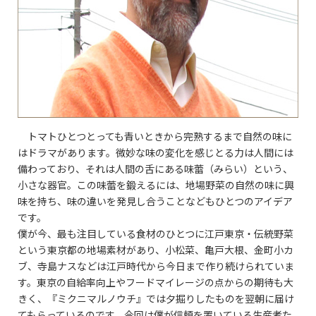
トマトひとつとっても青いときから完熟するまで自然の味に
はドラマがあります。微妙な味の変化を感じとる力は人間には
備わっており、それは人間の舌にある味蕾（みらい）という、
小さな器官。この味蕾を鍛えるには、地場野菜の自然の味に興
味を持ち、味の違いを発見し合うことなどもひとつのアイデア
です。
僕が今、最も注目している食材のひとつに江戸東京・伝統野菜
という東京都の地場素材があり、小松菜、亀戸大根、金町小カ
ブ、寺島ナスなどは江戸時代から今日まで作り続けられていま
す。東京の自給率向上やフードマイレージの点からの期待も大
きく、『ミクニマルノウチ』では夕掘りしたものを翌朝に届け
てもらっているのです。今回は僕が信頼を置いている生産者た