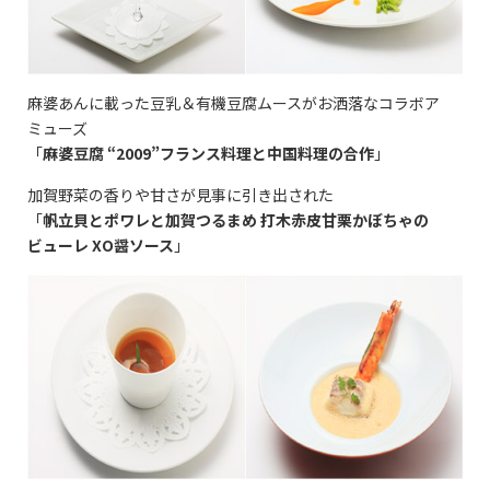
麻婆あんに載った豆乳＆有機豆腐ムースがお洒落なコラボア
ミューズ
「
麻婆豆腐 “2009”フランス料理と中国料理の合作
」
加賀野菜の香りや甘さが見事に引き出された
「
帆立貝とポワレと加賀つるまめ 打木赤皮甘栗かぼちゃの
ビューレ XO醤ソース
」