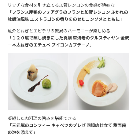
リッチな食材を引き立てる加賀レンコンの食感が絶妙な
「
フランス産鴨のフォアグラのフランと加賀レンコン ふかれの
牡蠣油風味 エストラゴンの香りをのせたコンソメとともに
」
魚介とねぎとエビチリの驚異のハーモニーが楽しめる
「
１２０度で蒸し焼きにした真鯛 車海老のクルスティヤン 金沢
一本太ねぎのエチュベ ブイヨンカプチーノ
」
凝縮した肉料理の旨みを堪能できる
「
三元豚のコンフィー キャベツのプレゼ 回鍋肉仕立て 甜面醤
の泡を添えて
」