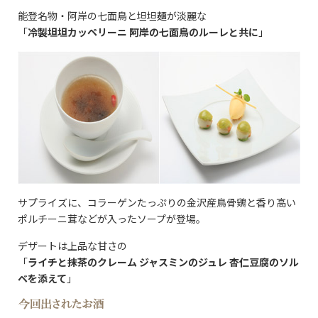
能登名物・阿岸の七面鳥と坦坦麺が淡麗な
「
冷製坦坦カッペリーニ 阿岸の七面鳥のルーレと共に
」
サプライズに、コラーゲンたっぷりの金沢産鳥骨鶏と香り高い
ポルチーニ茸などが入ったソープが登場。
デザートは上品な甘さの
「
ライチと抹茶のクレーム ジャスミンのジュレ 杏仁豆腐のソル
ベを添えて
」