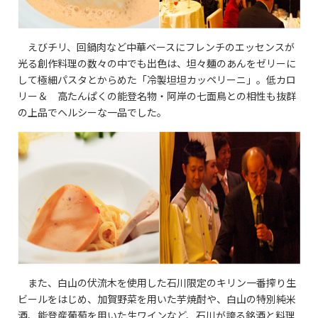
えびチリ、回鍋肉など中華ベースにフレンチのエッセンスが
光る創作料理の数々の中でも出色は、坦々麺のあんをゼリーに
して極細パスタとからめた「冷製坦坦カッペリーニ」。低カロ
リー＆ 高たんぱくの能登名物・阿岸の七面鳥との相性も抜群
の上品でヘルシーな一品でした。
また、白山の伏流木を使用した石川限定のキリン一番搾り生
ビールをはじめ、加賀野菜を用いた芋焼酎や、白山の特別純米
酒、能登産葡萄を用いた生ワインなど、石川が誇る銘酒と料理