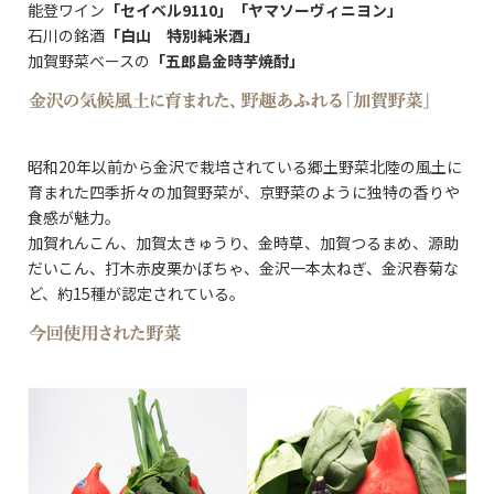
能登ワイン
「セイベル9110」「ヤマソーヴィニヨン」
石川の銘酒
「白山 特別純米酒」
加賀野菜ベースの
「五郎島金時芋焼酎」
昭和20年以前から金沢で栽培されている郷土野菜北陸の風土に
育まれた四季折々の加賀野菜が、京野菜のように独特の香りや
食感が魅力。
加賀れんこん、加賀太きゅうり、金時草、加賀つるまめ、源助
だいこん、打木赤皮栗かぼちゃ、金沢一本太ねぎ、金沢春菊な
ど、約15種が認定されている。