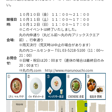
い。
１０月１０日（金） １１：００～２１：００
開催日
１０月１１日（土） １１：００～１７：００
時:
１０月１２日（日） １１：００～１７：００
※このイベントは終了いたしました。
丸の内仲通り（丸ビル前〜丸の内ブリックスクエア
会場:
前）、行幸通り
※雨天決行（荒天時は中止の場合があります）
丸の内コールセンター TEL 03-5218-5100（11：00〜
21：00）
お問合
※日曜・祝日は20：00まで（連休の場合は最終日のみ
せ:
20：00まで）
⇒丸の内.com
http://www.marunouchi.com