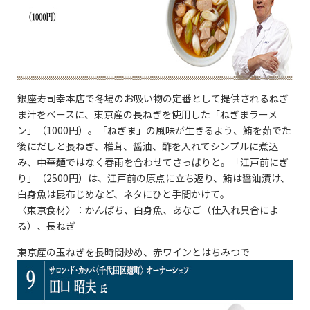
銀座寿司幸本店で冬場のお吸い物の定番として提供されるねぎ
ま汁をベースに、東京産の長ねぎを使用した「ねぎまラーメ
ン」（1000円）。「ねぎま」の風味が生きるよう、鮪を茹でた
後にだしと長ねぎ、椎茸、醤油、酢を入れてシンプルに煮込
み、中華麺ではなく春雨を合わせてさっぱりと。「江戸前にぎ
り」（2500円）は、江戸前の原点に立ち返り、鮪は醤油漬け、
白身魚は昆布じめなど、ネタにひと手間かけて。
〈東京食材〉：かんぱち、白身魚、あなご（仕入れ具合によ
る）、長ねぎ
東京産の玉ねぎを長時間炒め、赤ワインとはちみつで