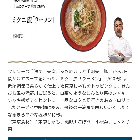
フレンチの手法で、東京しゃものガラと手羽先、豚足から2日
間かけてスープをとった、ミクニ流「ラーメン」（500円）。
低温調理で柔らかく仕上げた東京しゃもをトッピングし、きん
ぴら風の滝野川ごぼうと、白菜のようなしんとり菜のシャキ
シャキ感がアクセントに。上品なコクと奥行きのあるトロリと
したスープが中細麺に絡み、最後の一滴まで味わい尽くしたく
なるまろやかな塩味が特徴。
〈東京食材〉：東京しゃも、滝野川ごぼう、小松菜、しんとり
菜