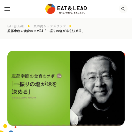
EAT＆LEAD
丸の内シェフズクラブ
服部幸應の食育のツボ04「一振りの塩が味を決める」