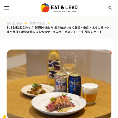
EAT＆LEAD
SUSTABLE
SUSTABLE2024vol.1【循環を味わう 麦芽粕がつなぐ農業・畜産・水産の輪 〜沖
縄が目指す産学連携による食のサーキュラーエコノミー〜】開催レポート