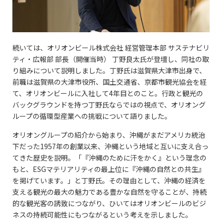
続いては、オリオンビール株式会社 経営管理本部 サステナビリ
ティ・広報部 部長（開催当時） 丁野良太氏が登壇し、同社の取
り組みについて説明しました。丁野氏は滋賀県大津市出身で、
前職は滋賀県の大津市役所、国土交通省、京都市観光協会を経
て、オリオンビールに入社して4年目とのこと。行政と観光の
バックグラウンドを持つ丁野氏ならではの視点で、オリオング
ループの循環型産業への挑戦について語りました。
オリオングループの紹介から始まり、沖縄がまだアメリカ統治
下だった1957年の創業以来、沖縄という地域と互いに支え合っ
てきた歴史を説明。「『沖縄のために汗をかく』という理念の
もと、ESGマテリアリティの最上位に『沖縄の自然との共生』
を掲げています。」と丁野氏。その理由として、沖縄の経済を
支える観光の最大の魅力である豊かな自然を守ることが、持続
的な観光客の誘致につながり、ひいてはオリオンビールのビジ
ネスの持続可能性にもつながるという考えを示しました。