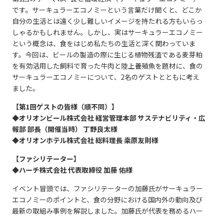
です。サーキュラーエコノミーという言葉だけ聞くと、どこか
自分の生活とは遠く少し難しいイメージを持たれる方もいらっ
しゃるかもしれません。しかし、実はサーキュラーエコノミー
という概念は、食をはじめ私たちの生活と深く関わっていま
す。今回は、ビールの製造の際に生じる植物残渣である麦芽粕
を有効活用した飼料で育った牛肉と陸上養殖魚を題材に、食の
サーキュラーエコノミーについて、2名のゲストとともに考え
ました。
【第1回ゲストの皆様（順不同）】
◆オリオンビール株式会社 経営管理本部 サステナビリティ・広
報部 部長（開催当時） 丁野良太様
◆オリオンホテル株式会社 総料理長 桒原友則様
【ファシリテーター】
◆ハーチ株式会社 代表取締役 加藤 佑様
イベント冒頭では、ファシリテーターの加藤氏がサーキュラー
エコノミーのポイントと、食の分野における国内外の動向及び
最新の取組み事例を解説しました。加藤氏が代表を務めるハー