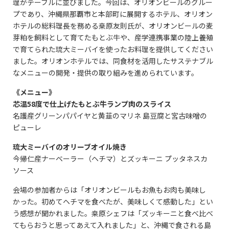
理がテーブルに並びました。今回は、オリオンビールのグルー
プであり、沖縄県那覇市と本部町に展開するホテル、オリオン
ホテルの総料理長を務める桒原友則氏が、オリオンビールの麦
芽粕を飼料として育てたもとぶ牛や、産学連携事業の陸上養殖
で育てられた琉大ミーバイを使ったお料理を提供してください
ました。オリオンホテルでは、同食材を活用したサステナブル
なメニューの開発・提供の取り組みを進められています。
《メニュー》
芯温58度で仕上げたもとぶ牛ランプ肉のスライス
名護産グリーンパパイヤと黄韮のマリネ 島豆腐と宮古味噌の
ピューレ
琉大ミーバイのオリーブオイル焼き
今帰仁産ナーベーラー（ヘチマ）とズッキーニ プッタネスカ
ソース
会場の参加者からは「オリオンビールもお魚もお肉も美味し
かった。初めてヘチマを食べたが、美味しくて感動した」とい
う感想が聞かれました。桒原シェフは「ズッキーニと食べ比べ
てもらおうと思ってあえて入れました」と、沖縄で食される島