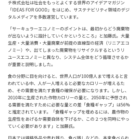
チ株式会社は社会をもっとよくする世界のアイデアマガジン
「IDEAS FOR GOOD」をはじめ、サステナビリティ領域のデジ
タルメディアを多数運営しています。
「サーキュラーエコノミーのポイントは、最初からどう廃棄物
が出ないように設計していくかというところ」と加藤氏。大量
生産・大量消費・大量廃棄が前提の直線型の経済（リニアエコ
ノミー）や、出てしまった廃棄物をリサイクルするというリ
ユースエコノミーと異なり、システム全体をどう循環させるか
が重要と説明しました。
食の分野に目を向けると、世界人口が100億人まで増えると言
われている中、人が一人増えると必要なカロリーが増えるた
め、その需要を満たす食糧の確保が必要になります。しかし、
2010年に生産された作物カロリーの量と、2050年に予想され
る需要を満たすために必要な量との差「食糧ギャップ」は56%
と推定されています。「食糧ギャップを埋めるには、農作物の
生産性をあげるか需要自体を下げるか、この２つを同時にやっ
ていく必要があります」と加藤氏。
日本では規格外品や売れ残り、食べ残しなどの、本来食べられ