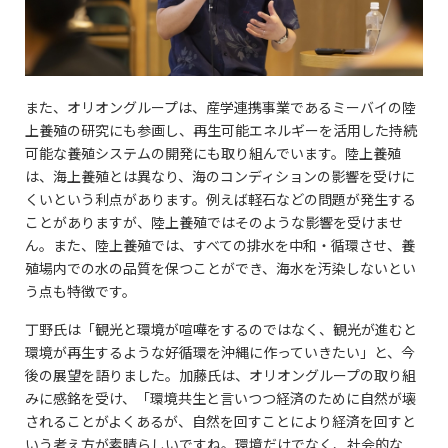
また、オリオングループは、産学連携事業であるミーバイの陸
上養殖の研究にも参画し、再生可能エネルギーを活用した持続
可能な養殖システムの開発にも取り組んでいます。陸上養殖
は、海上養殖とは異なり、海のコンディションの影響を受けに
くいという利点があります。例えば軽石などの問題が発生する
ことがありますが、陸上養殖ではそのような影響を受けませ
ん。また、陸上養殖では、すべての排水を中和・循環させ、養
殖場内での水の品質を保つことができ、海水を汚染しないとい
う点も特徴です。
丁野氏は「観光と環境が喧嘩をするのではなく、観光が進むと
環境が再生するような好循環を沖縄に作っていきたい」と、今
後の展望を語りました。加藤氏は、オリオングループの取り組
みに感銘を受け、「環境共生と言いつつ経済のために自然が壊
されることがよくあるが、自然を回すことにより経済を回すと
いう考え方が素晴らしいですね。環境だけでなく、社会的な