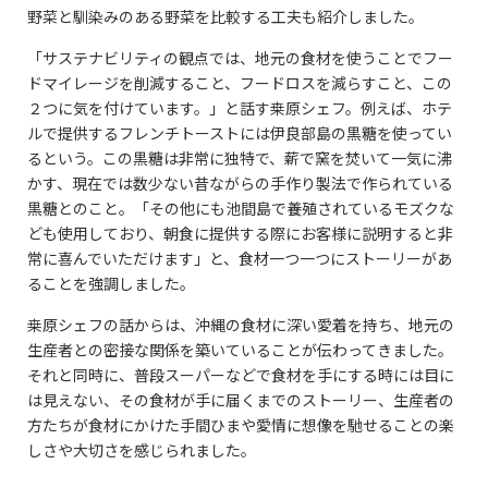
野菜と馴染みのある野菜を比較する工夫も紹介しました。
「サステナビリティの観点では、地元の食材を使うことでフー
ドマイレージを削減すること、フードロスを減らすこと、この
２つに気を付けています。」と話す桒原シェフ。例えば、ホテ
ルで提供するフレンチトーストには伊良部島の黒糖を使ってい
るという。この黒糖は非常に独特で、薪で窯を焚いて一気に沸
かす、現在では数少ない昔ながらの手作り製法で作られている
黒糖とのこと。「その他にも池間島で養殖されているモズクな
ども使用しており、朝食に提供する際にお客様に説明すると非
常に喜んでいただけます」と、食材一つ一つにストーリーがあ
ることを強調しました。
桒原シェフの話からは、沖縄の食材に深い愛着を持ち、地元の
生産者との密接な関係を築いていることが伝わってきました。
それと同時に、普段スーパーなどで食材を手にする時には目に
は見えない、その食材が手に届くまでのストーリー、生産者の
方たちが食材にかけた手間ひまや愛情に想像を馳せることの楽
しさや大切さを感じられました。