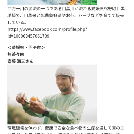
四万十川の源流の一つである目黒川が流れる愛媛県松野町目黒
地域で、目黒米と無農薬野菜やお茶、ハーブなどを育てて販売
している。
https://www.facebook.com/profile.php?
id=100063457061739
＜愛媛県・西予市＞
無茶々園
齋藤 満天さん
環境破壊を伴わず、健康で安全な食べ物の生産を通して真のエ