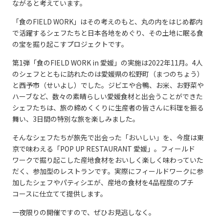
ながると考えています。
「食のFIELD WORK」はその考えのもと、丸の内をはじめ都内
で活躍するシェフたちと日本各地をめぐり、その土地に眠る食
の宝を掘り起こすプロジェクトです。
第1弾「食のFIELD WORK in 愛媛」の実施は2022年11月。4人
のシェフとともに訪れたのは愛媛県の松野町（まつのちょう）
と西予市（せいよし）でした。ジビエや合鴨、お米、お野菜や
ハーブなど、数々の素晴らしい愛媛食材と出会うことができた
シェフたちは、旅の締めくくりに生産者の皆さんに料理を振る
舞い、3日間の特別な旅を楽しみました。
そんなシェフたちが旅先で出会った「おいしい」を、今度は東
京で味わえる「POP UP RESTAURANT 愛媛」。フィールド
ワークで掘り起こした産地食材をおいしく楽しく味わっていた
だく、参加型のレストランです。実際にフィールドワークに参
加したシェフやパティシエが、産地の食材を4品程度のプチ
コースに仕立てて提供します。
一夜限りの開催ですので、ぜひお見逃しなく。