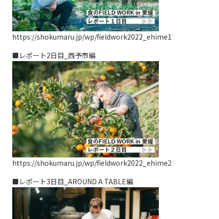
https://shokumaru.jp/wp/fieldwork2022_ehime1
■レポート2日目_西予市編
https://shokumaru.jp/wp/fieldwork2022_ehime2
■レポート3日目_AROUND A TABLE編