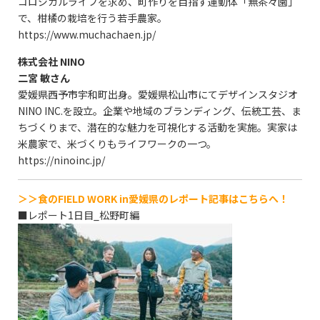
コロジカルライフを求め、町作りを目指す運動体「無茶々園」
で、柑橘の栽培を行う若手農家。
https://www.muchachaen.jp/
株式会社 NINO
二宮 敏さん
愛媛県西予市宇和町出身。愛媛県松山市にてデザインスタジオ
NINO INC.を設立。企業や地域のブランディング、伝統工芸、ま
ちづくりまで、潜在的な魅力を可視化する活動を実施。実家は
米農家で、米づくりもライフワークの一つ。
https://ninoinc.jp/
＞＞食のFIELD WORK in愛媛県のレポート記事はこちらへ！
■レポート1日目_松野町編