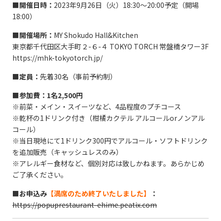
■
開催日時：
2023年9月26日（火）18:30〜20:00予定（開場
18:00）
■
開催場所：
MY Shokudo Hall&Kitchen
東京都千代田区大手町２-６-４ TOKYO TORCH 常盤橋タワー3F
https://mhk-tokyotorch.jp/
■
定員：
先着30名（事前予約制）
■
参加費：
1
名2,500円
※前菜・メイン・スイーツなど、4品程度のプチコース
※乾杯の1ドリンク付き（柑橘カクテル アルコールorノンアル
コール）
※当日現地にて1ドリンク300円でアルコール・ソフトドリンク
を追加販売（キャッシュレスのみ）
※アレルギー食材など、個別対応は致しかねます。あらかじめ
ご了承ください。
■
お申込み
【満席のため終了いたしました】
：
https://popuprestaurant-ehime.peatix.com