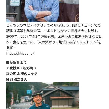
ピッツァの本場・イタリアでの修行後、大手飲食チェーンでの
調理指導等を務める傍、ナポリピッツァの世界大会に挑戦し
2006年、2007年の2年連続表彰。国産小麦の推進や開発など日
本の食材を使った、“人の繋がりで地域に根付くレストラン”を
提案。
https://filippo.jp/
■愛媛県より
＜愛媛県・松野町＞
森の国 水際のロッジ
細羽 雅之さん