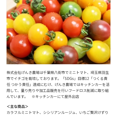
株式会社げんき農場は千葉県八街市でミニトマト、埼玉県羽生
市でイチゴを栽培しております。「SDGs」目標12「つくる責
任 つかう責任」達成にむけ、げんき農場ではキッチンカーを活
用して、量り売りや加工品販売を行いフードロス削減に取り組
んでいます。 ※キッチンカーにて屋外出店
＜主な商品＞
カラフルミニトマト、シシリアンルージュ、いちご贅沢けずり