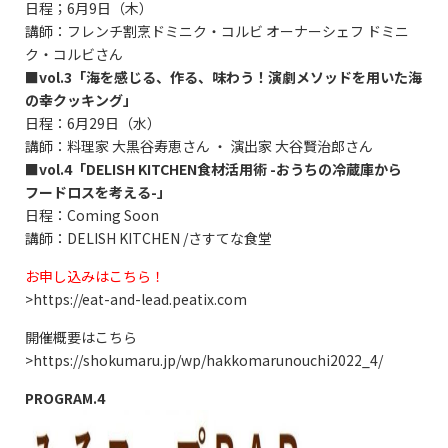
日程；6月9日（木）
講師：フレンチ割烹ドミニク・コルビ オーナーシェフ ドミニ
ク・コルビさん
■vol.3「海を感じる、作る、味わう！演劇メソッドを用いた海
の幸クッキング」
日程：6月29日（水）
講師：料理家 大黒谷寿恵さん ・ 演出家 大谷賢治郎さん
■vol.4
「DELISH KITCHEN食材活用術 -おうちの冷蔵庫から
フードロスを考える-」
日程：Coming Soon
講師：DELISH KITCHEN /さすてな食堂
お申し込みはこちら！
>
https://eat-and-lead.peatix.com
開催概要はこちら
>
https://shokumaru.jp/wp/hakkomarunouchi2022_4/
PROGRAM.4