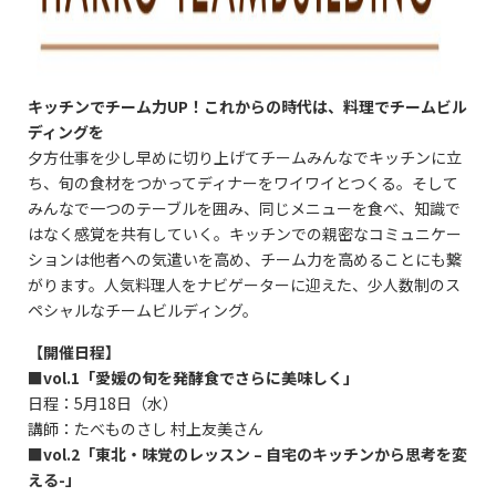
キッチンでチーム力UP！これからの時代は、料理でチームビル
ディングを
夕方仕事を少し早めに切り上げてチームみんなでキッチンに立
ち、旬の食材をつかってディナーをワイワイとつくる。そして
みんなで一つのテーブルを囲み、同じメニューを食べ、知識で
はなく感覚を共有していく。キッチンでの親密なコミュニケー
ションは他者への気遣いを高め、チーム力を高めることにも繋
がります。人気料理人をナビゲーターに迎えた、少人数制のス
ペシャルなチームビルディング。
【開催日程】
■vol.1「愛媛の旬を発酵食でさらに美味しく」
日程：5月18日（水）
講師：たべものさし 村上友美さん
■vol.2「東北・味覚のレッスン – 自宅のキッチンから思考を変
える-」