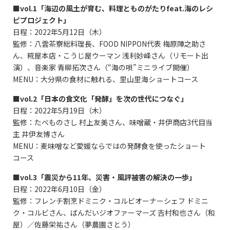
■vol.1「海辺の風土が育む、料理とものがたりfeat.海のレシ
ピプロジェクト」
日程：2022年5月12日（木）
監修：八雲茶寮総料理長、FOOD NIPPON代表 梅原陣之助さ
ん、糀屋本店・こうじ屋ウーマン 浅利妙峰さん（リモート出
演）、音楽家 青柳拓次さん（“海の唄”ミニライブ開催）
MENU：大分県の食材に触れる、里山里海ショートコース
■vol.2「日本の食文化「発酵」を次の世代につなぐ」
日程：2022年5月19日（木）
監修：たべものさし 村上友美さん、味噌蔵・井伊商店3代目当
主 井伊友博さん
MENU：麦味噌など愛媛ならではの発酵食を使ったショート
コース
■vol.3「震災から11年、災害・風評被害の解決の一歩」
日程：2022年6月10日（金）
監修：フレンチ割烹ドミニク・コルビオーナーシェフ ドミニ
ク・コルビさん、ばんだいジオファーマーズ 吉村和也さん（和
屋）／佐藤栄祐さん（夢農園さとう）