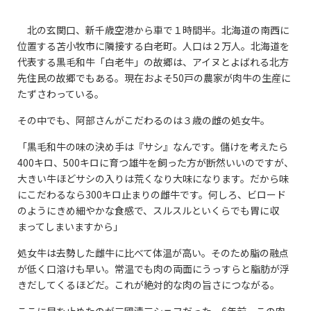
北の玄関口、新千歳空港から車で１時間半。北海道の南西に
位置する苫小牧市に隣接する白老町。人口は２万人。北海道を
代表する黒毛和牛「白老牛」の故郷は、アイヌとよばれる北方
先住民の故郷でもある。現在およそ50戸の農家が肉牛の生産に
たずさわっている。
その中でも、阿部さんがこだわるのは３歳の雌の処女牛。
「黒毛和牛の味の決め手は『サシ』なんです。儲けを考えたら
400キロ、500キロに育つ雄牛を飼った方が断然いいのですが、
大きい牛ほどサシの入りは荒くなり大味になります。だから味
にこだわるなら300キロ止まりの雌牛です。何しろ、ビロード
のようにきめ細やかな食感で、スルスルといくらでも胃に収
まってしまいますから」
処女牛は去勢した雌牛に比べて体温が高い。そのため脂の融点
が低く口溶けも早い。常温でも肉の両面にうっすらと脂肪が浮
きだしてくるほどだ。これが絶対的な肉の旨さにつながる。
ここに目を止めたのが三國清三シェフだった。6年前、この肉