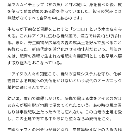
葉でカムイチェップ（神の魚）と呼ぶ鮭は、身を食べた後、皮
を使って耐雪効果のある靴を作っていました。彼らの営みには
無駄がなくすべて自然の中にあるのです」
牛たちが下痢など胃腸をこわすと「シコロ」という木の皮を与
える。これはアイヌに伝わる自然薬で、漢方では黄柏と呼ばれ
る。また、野生動物が広葉樹の森の腐葉土を好んで食べること
も教わった。新陳代謝を活発化させる強壮剤だという。阿部さ
んは、肥育の過程で生まれる堆肥を有機肥料として牧草地へ戻
す取り組みもおこなっている。
「アイヌの人々の知恵こそ、自然の循環システムを守り、化学
物質による環境への負荷をかけないという現代のオーガニック
精神に通じるんですよ」
幼い頃、雪山で遭難しかけた。凍傷で震える体をアイヌのおば
あさんが服を脱ぎ地肌で温めてくれたという。あの時の肌の温
もりは半世紀以上たった今でも忘れない。この白老の土地を愛
し、この土地で育てる牛たちにも並々ならぬ愛情を注ぐ。
三國シェフとの出会いが縁となり、肉質等級４以上の３歳の雌