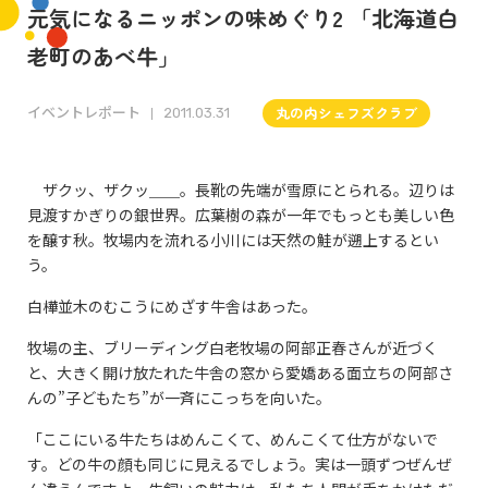
元気になるニッポンの味めぐり2 「北海道白
老町のあべ牛」
イベントレポート
丸の内シェフズクラブ
2011.03.31
ザクッ、ザクッ＿＿。長靴の先端が雪原にとられる。辺りは
見渡すかぎりの銀世界。広葉樹の森が一年でもっとも美しい色
を醸す秋。牧場内を流れる小川には天然の鮭が遡上するとい
う。
白樺並木のむこうにめざす牛舎はあった。
牧場の主、ブリーディング白老牧場の阿部正春さんが近づく
と、大きく開け放たれた牛舎の窓から愛嬌ある面立ちの阿部さ
んの”子どもたち”が一斉にこっちを向いた。
「ここにいる牛たちはめんこくて、めんこくて仕方がないで
す。どの牛の顔も同じに見えるでしょう。実は一頭ずつぜんぜ