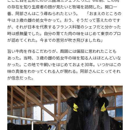
の存在を知り生産者の顔が見たいと牧場を訪問した。開口一
番、阿部さんはこう尋ねられたという。 「おまえのところの
牛は３歳の雌の処女牛かって。おう、そうだって答えたのです
が、それが日本を代表するフランス料理のシェフだと分かった
時は感無量でした。自分の育てた肉の味をはじめて東京のプロ
が認めてくれた。今までの苦労が吹き飛びましたね」
旨い牛肉を作るこだわりが、周囲には偏屈に思われたことも
あった。当時、３歳の雌の処女牛の味を知る人はほとんどいな
かった。この地で牛飼いをはじめておよそ30年。いつかはこの
味の真価をわかってくれる人が現れる。阿部さんにとってそれ
が信念だった。